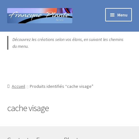
Aller
Aller
Menu
à
au
la
contenu
Accueil
navigation
Découvrez les créations selon vos élans, en suivant les chemins
du menu.
Blogue
Boutique exclusive
Catégories
Accueil
Produits identifiés “cache visage”
Commande
cache visage
Contact
Installation