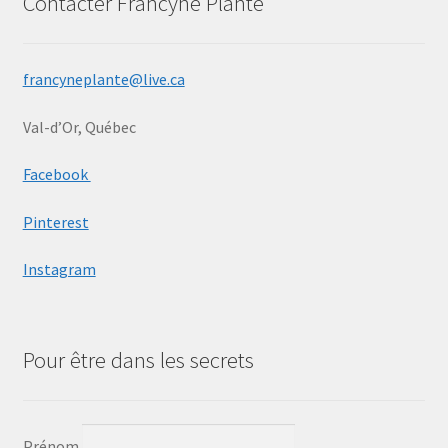
Contacter Francyne Plante
Ma bio
Mon compte
francyneplante@live.ca
Val-d’Or, Québec
Panier
Facebook
Peinture
Pinterest
Peinture Encaustique
Instagram
Photographie numérique
Privacy Policy
Pour être dans les secrets
Retour de marchandises
Prénom