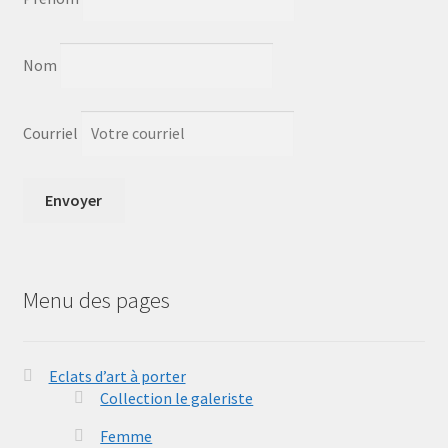
Sample Page
Save for later
Nom
Sculpture
Courriel
Un peu de moi
unisexe
Vêtements pour Hommes
Menu des pages
Eclats d’art à porter
Collection le galeriste
Femme