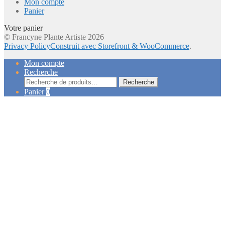
Mon compte
Panier
Votre panier
© Francyne Plante Artiste 2026
Privacy Policy
Construit avec Storefront & WooCommerce
.
Mon compte
Recherche
Recherche
Recherche
pour :
Panier
0