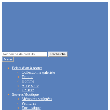
Aller
Aller
à
au
la
contenu
navigation
Recherche
Recherche
pour :
Menu
Eclats d’art à porter
Collection le galeriste
Femme
Homme
Accessoire
Unisexe
Œuvres/Boutique
Mémoires sculptées
Peintures
Encaustique