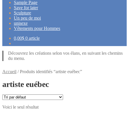
Sample Page
Save for later
Sculpture
Un peu de moi
unisexe
Vêtements pour Hommes
0,00
$
0 article
Découvrez les créations selon vos élans, en suivant les chemins
du menu.
Accueil
/
Produits identifiés “artiste euébec”
artiste euébec
Voici le seul résultat