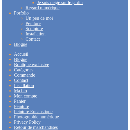
Je suis neige sur le jardin
Regard numérique
Porfolio
Un peu de moi
Peinture
Sculpture
Installation
Contact
Blogue
Accueil
Blogue
Boutique exclusive
Catégories
Commande
Contact
Installation
Ma bio
Mon compte
Panier
Peinture
Peinture Encaustique
Photographie numérique
Privacy Policy
Retour de marchandises