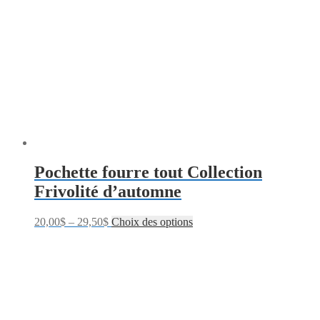
Pochette fourre tout Collection
Frivolité d’automne
20,00
$
–
29,50
$
Choix des options