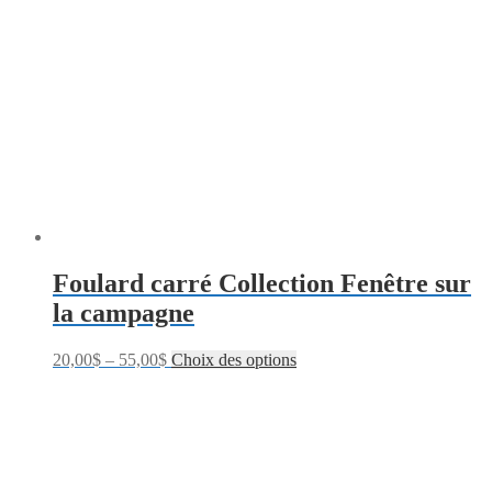
Foulard carré Collection Fenêtre sur
la campagne
20,00
$
–
55,00
$
Choix des options