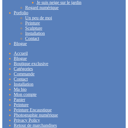
Je suis neige sur le jardin
Regard numérique
Porfolio
Un peu de moi
Peinture
Sculpture
Installation
Contact
Blogue
Accueil
Blogue
Boutique exclusive
Catégories
Commande
Contact
Installation
Ma bio
Mon compte
Panier
Peinture
Peinture Encaustique
Photographie numérique
Privacy Policy
Retour de marchandises