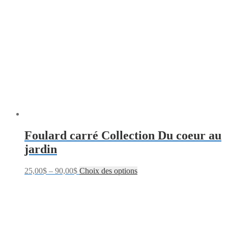
Foulard carré Collection Du coeur au
jardin
25,00
$
–
90,00
$
Choix des options