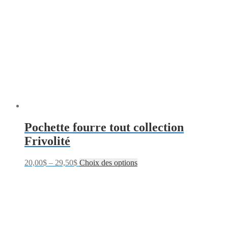
Pochette fourre tout collection
Frivolité
20,00
$
–
29,50
$
Choix des options