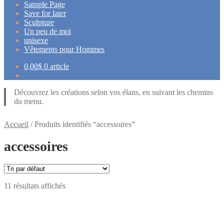
Sample Page
Save for later
Sculpture
Un peu de moi
unisexe
Vêtements pour Hommes
0,00
$
0 article
Découvrez les créations selon vos élans, en suivant les chemins
du menu.
Accueil
/
Produits identifiés “accessoires”
accessoires
11 résultats affichés