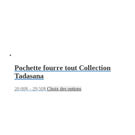
Pochette fourre tout Collection
Tadasana
20,00
$
–
29,50
$
Choix des options