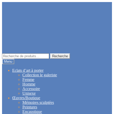
Aller
Aller
à
au
la
contenu
navigation
Recherche
Recherche
pour :
Menu
Eclats d’art à porter
Collection le galeriste
Femme
Homme
Accessoire
Unisexe
Œuvres/Boutique
Mémoires sculptées
Peintures
Encaustique