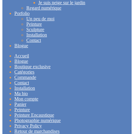
Je suis neige sur le jardin
Regard numérique
Porfolio
Un peu de moi
Peinture
Sculpture
Installation
Contact
Blogue
Accueil
Blogue
Boutique exclusive
Catégories
Commande
Contact
Installation
Ma bio
Mon compte
Panier
Peinture
Peinture Encaustique
Photographie numérique
Privacy Policy
Retour de marchandises