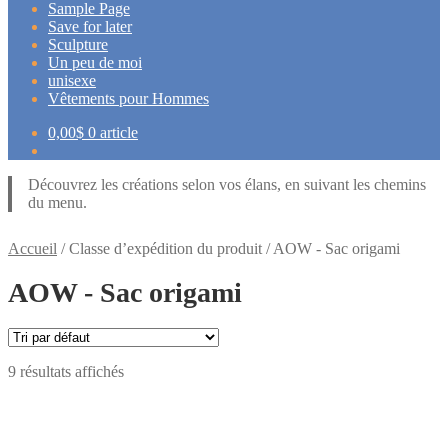
Sample Page
Save for later
Sculpture
Un peu de moi
unisexe
Vêtements pour Hommes
0,00
$
0 article
Découvrez les créations selon vos élans, en suivant les chemins
du menu.
Accueil
/
Classe d’expédition du produit
/
AOW - Sac origami
AOW - Sac origami
9 résultats affichés