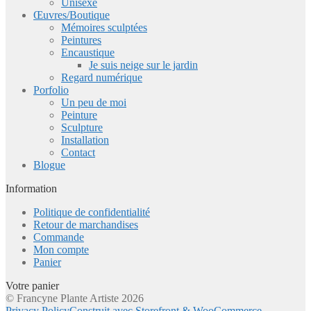
Unisexe
Œuvres/Boutique
Mémoires sculptées
Peintures
Encaustique
Je suis neige sur le jardin
Regard numérique
Porfolio
Un peu de moi
Peinture
Sculpture
Installation
Contact
Blogue
Information
Politique de confidentialité
Retour de marchandises
Commande
Mon compte
Panier
Votre panier
© Francyne Plante Artiste 2026
Privacy Policy
Construit avec Storefront & WooCommerce
.