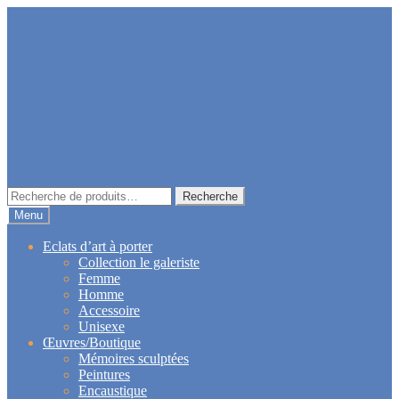
Aller
Aller
à
au
la
contenu
navigation
Recherche
Recherche
pour :
Menu
Eclats d’art à porter
Collection le galeriste
Femme
Homme
Accessoire
Unisexe
Œuvres/Boutique
Mémoires sculptées
Peintures
Encaustique