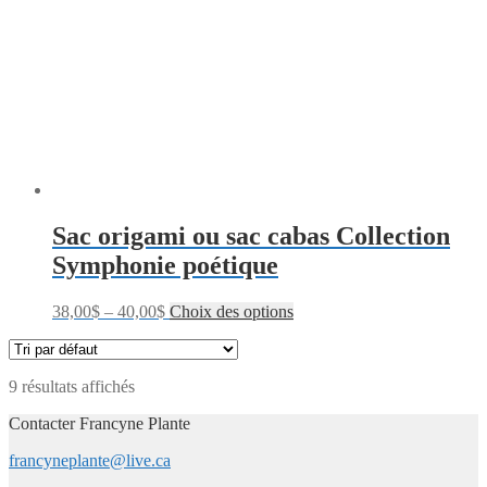
Sac origami ou sac cabas Collection
Symphonie poétique
38,00
$
–
40,00
$
Choix des options
9 résultats affichés
Contacter Francyne Plante
francyneplante@live.ca