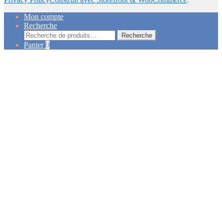
Mon compte
Recherche
Recherche
Recherche
pour :
Panier
0