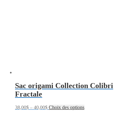
Sac origami Collection Colibri
Fractale
38,00
$
–
40,00
$
Choix des options